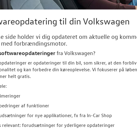
areopdatering til din Volkswagen
e side holder vi dig opdateret om aktuelle og komm
r med forbrændingsmotor.
softwareopdateringer
fra
Volkswagen
?
pdateringer er opdateringer til din bil, som sikrer, at den forbl
onalitet og kan forbedre din køreoplevelse. Vi fokuserer på løbe
ner helt gratis.
ele:
imeringer
bedringer af funktioner
udsætninger for nye applikationer, fx fra In-Car Shop
s relevant: forudsætninger for yderligere opdateringer