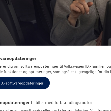
twareopdateringer
erer dig om softwareopdateringer til
Volkswagen
ID.-familien og
e funktioner og optimeringer, som også er tilgængelige for din I
l ID.-softwareopdateringer
eopdateringer
til biler med forbrændingsmotor
 det er en over-the-air- eller værkstedsopdatering: Vi informere