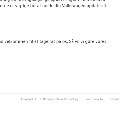
rne er vigtige for at holde din
Volkswagen
opdateret.
d velkommen til at tage fat på os. Så vil vi gøre vores
Cookiepolitik
Betingelser for online booking
Privatlivspolitik
Kontakt