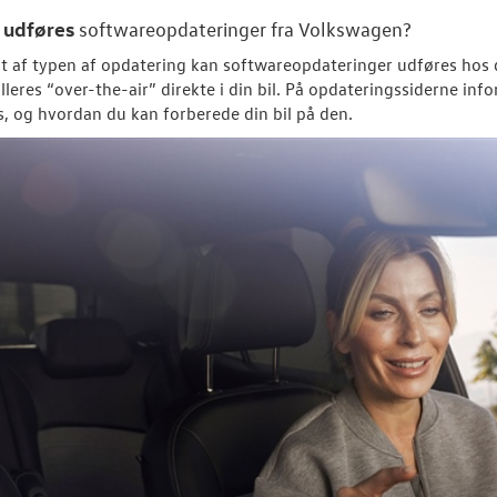
udføres
n
softwareopdateringer fra
Volkswagen
?
 af typen af opdatering kan softwareopdateringer udføres hos 
talleres “over-the-air” direkte i din bil. På opdateringssiderne i
es, og hvordan du kan forberede din bil på den.