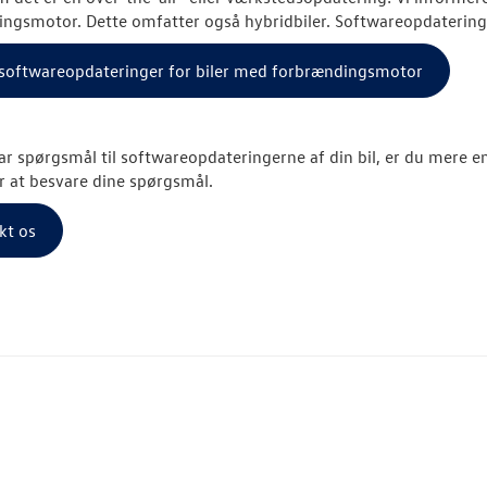
ngsmotor. Dette omfatter også hybridbiler. Softwareopdateringe
l softwareopdateringer for biler med forbrændingsmotor
ar spørgsmål til softwareopdateringerne af din bil, er du mere en
r at besvare dine spørgsmål.
kt os