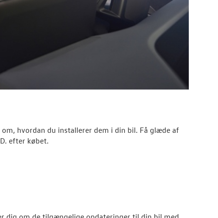
 om, hvordan du installerer dem i din bil. Få glæde af
D. efter købet.
r dig om de tilgængelige opdateringer til din bil med