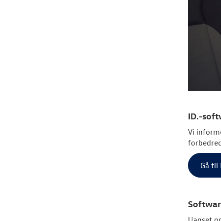
ID.-sof
Vi inform
forbedred
Gå ti
Softwar
Uanset om