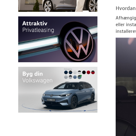
Hvorda
Afhængigt
eller ins
installer