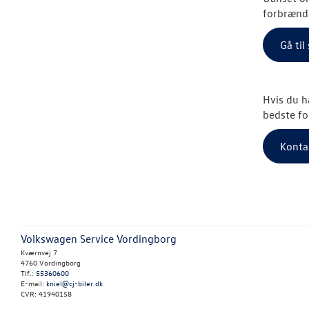
forbrændi
Gå ti
Hvis du h
bedste fo
Konta
Volkswagen Service Vordingborg
Kværnvej 7
4760 Vordingborg
Tlf.:
55360600
E-mail:
kniel@cj-biler.dk
CVR: 41940158