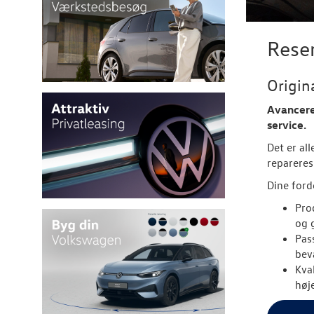
Rese
Origin
Avancered
service.
Det er al
repareres
Dine ford
Pro
og 
Pas
bev
Kva
høje