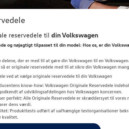
rvedele
din Volkswagen
ale reservedele til
e og nøjagtigt tilpasset til din model: Hos os, er din
Volksw
le delene, der er med til at gøre din Volkswagen til en Volkswagen.
 så er originale reservedele med til at sikre din Volkswagen man
ele ved at vælge originale reservedele til din Volkswagen
ducentens know-how: Volkswagen Originale Reservedele indehold
godkendt af udviklingsafdelingen hos Volkswagen koncernen.
ser perfekt: Alle Originale Reservedele er skræddersyet til vores
arer dens værdi.
litet: Produkttests udført af uafhængige testorganisationer be
 kvalitet.