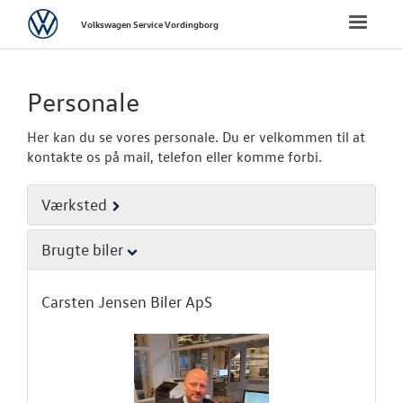
Volkswagen
Toggle
Volkswagen Service Vordingborg
naviga
FORSIDE
Personale
BRUGTE BILER
Her kan du se vores personale. Du er velkommen til at
kontakte os på mail, telefon eller komme forbi.
VÆRKSTED
Værksted
NYHEDER
Brugte biler
TILBEHØR
Carsten Jensen Biler ApS
OM OS
Personale
Forbrugerkla