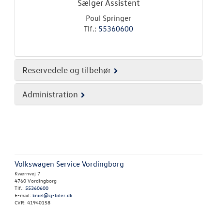
Sælger Assistent
Poul Springer
Tlf.:
55360600
Reservedele og tilbehør
Administration
Volkswagen Service Vordingborg
Kværnvej 7
4760 Vordingborg
Tlf.:
55360600
E-mail:
kniel@cj-biler.dk
CVR: 41940158