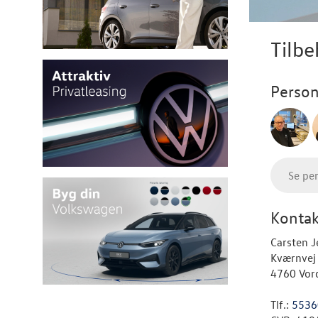
Tilbe
Person
Se pe
Kontak
Carsten J
Kværnvej
4760 Vor
Tlf.:
5536