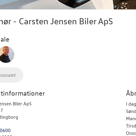
hør - Carsten Jensen Biler ApS
ale
rsonalet
tinformationer
Åbn
ensen Biler ApS
I da
 7
Søn
dingborg
Man
Tirs
0600
Ons